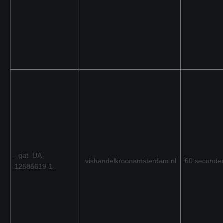
_gat_UA-
.vishandelkroonamsterdam.nl
60 seconde
12585619-1