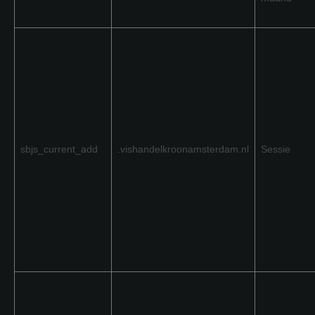
sbjs_current_add
.vishandelkroonamsterdam.nl
Sessie