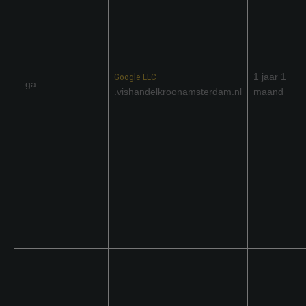
Google LLC
1 jaar 1
_ga
.vishandelkroonamsterdam.nl
maand