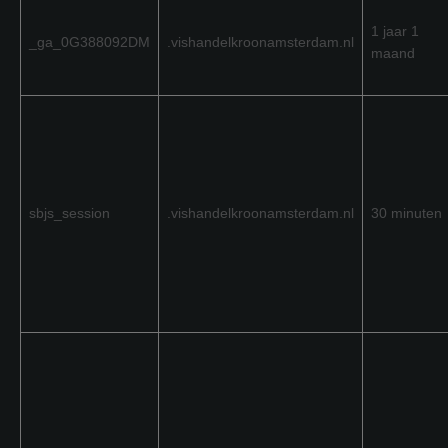
1 jaar 1
_ga_0G388092DM
.vishandelkroonamsterdam.nl
maand
sbjs_session
.vishandelkroonamsterdam.nl
30 minuten