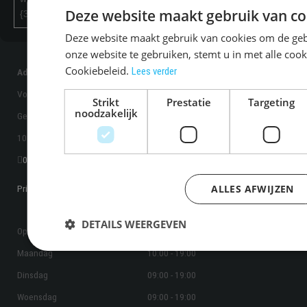
www.vishande
Deze website maakt gebruik van co
{32}
Deze website maakt gebruik van cookies om de geb
onze website te gebruiken, stemt u in met alle co
Cookiebeleid.
Lees verder
Adresgegevens
Volendammer Vishandel Kroon
Strikt
Prestatie
Targeting
noodzakelijk
Gelderlandplein 36
1082 LB Amsterdam
020 - 642 76 51
ALLES AFWIJZEN
Privacybeleid
DETAILS WEERGEVEN
Openingstijden
Maandag
10:00 - 19:00
Dinsdag
09:00 - 19:00
Woensdag
09:00 - 19:00