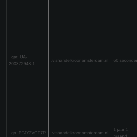
_gat_UA-
.vishandelkroonamsterdam.nl
60 seconde
200372948-1
1 jaar 1
_ga_PFJY2VGT7R
.vishandelkroonamsterdam.nl
maand