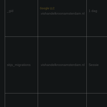
Google LLC
_gid
1 dag
.vishandelkroonamsterdam.nl
sbjs_migrations
.vishandelkroonamsterdam.nl
Sessie