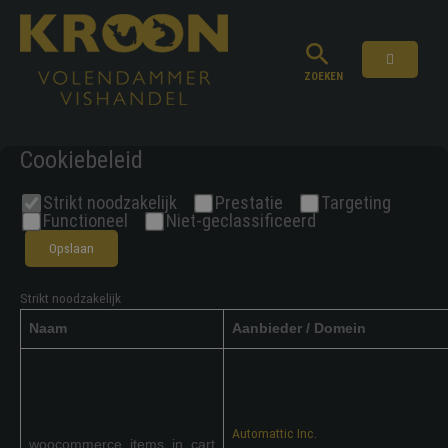
Ga
naar
de
inhoud
ZOEKEN
Cookiebeleid
Strikt noodzakelijk
Prestatie
Targeting
Functioneel
Niet-geclassificeerd
Opslaan
Strikt noodzakelijk
Naam
Aanbieder / Domein
Automattic Inc.
woocommerce_items_in_cart