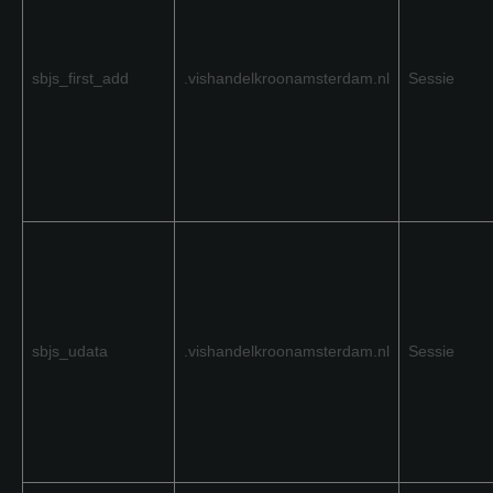
sbjs_first_add
.vishandelkroonamsterdam.nl
Sessie
sbjs_udata
.vishandelkroonamsterdam.nl
Sessie