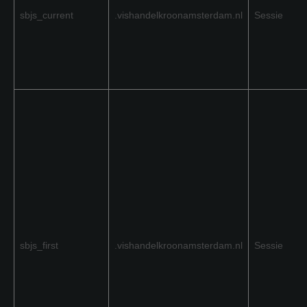
sbjs_current
.vishandelkroonamsterdam.nl
Sessie
sbjs_first
.vishandelkroonamsterdam.nl
Sessie