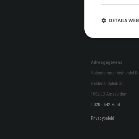
DETAILS WE
Adresgegevens
Volendammer Vishandel K
Gelderlandplein 36
1082 LB Amsterdam
020 - 642 76 51
Privacybeleid