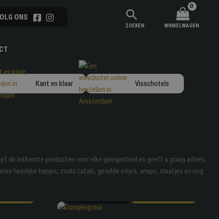
ZOEKEN
WINKELWAGEN
CT
Kant en klaar
Visschotels
oopt de lekkerste producten voor elke gelegenheid en geeft u graag advies,
erse heerlijke hapjes, zoals tataki, gevulde eitjes, wraps, slaatjes en nog
Dumpling mix
€
7.95
LLEN
BESTELLEN
Gelderlandpleintje
nade
€
8.50