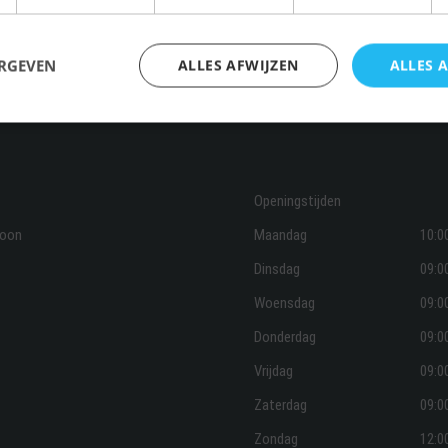
Heeft u binnenkort een bedrijfsborrel op de planning staan? Of zoekt u nog 
onze viszaak in Amsterdam
om uw vishapjes te bestellen of om uw wensen t
contact met ons opnemen. Dit kan telefonisch via
020 642 76 51
.
ERGEVEN
ALLES AFWIJZEN
ALLES 
Openingstijden
roon
Maandag
10:0
Dinsdag
09:0
Woensdag
09:0
Donderdag
09:0
Vrijdag
09:0
Zaterdag
09:0
Zondag
12:0