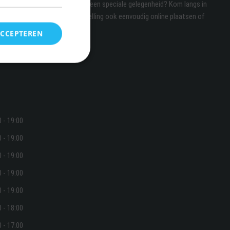
naar bijzondere vishapjes voor een speciale gelegenheid? Kom langs in
e bespreken. U kunt uw bestelling ook eenvoudig online plaatsen of
ACCEPTEREN
0 - 19:00
0 - 19:00
0 - 19:00
0 - 19:00
0 - 19:00
0 - 18:00
0 - 17:00