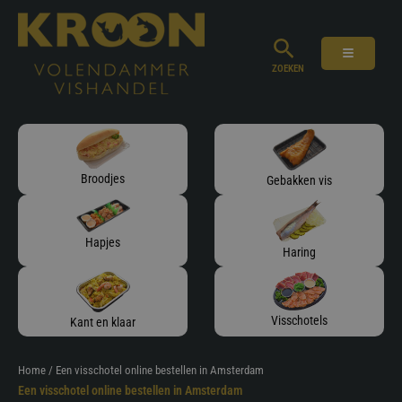
Ga
naar
de
inhoud
ZOEKEN
Broodjes
Gebakken vis
Hapjes
Haring
Visschotels
Kant en klaar
Home
/ Een visschotel online bestellen in Amsterdam
Een visschotel online bestellen in Amsterdam