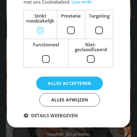
met ons Cookiebeleid.
Lees verder
€
44.00
BESTELLEN
Strikt
Prestatie
Targeting
noodzakelijk
Functioneel
Niet-
geclassificeerd
ALLES ACCEPTEREN
ALLES AFWIJZEN
DETAILS WEERGEVEN
Visschotel (4-6 personen)