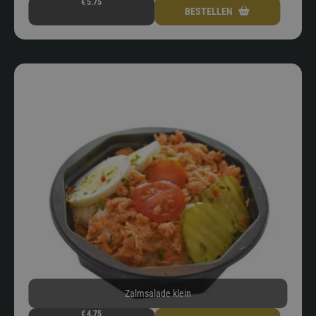
€
5.75
BESTELLEN
Zalmsalade klein
€
4.75