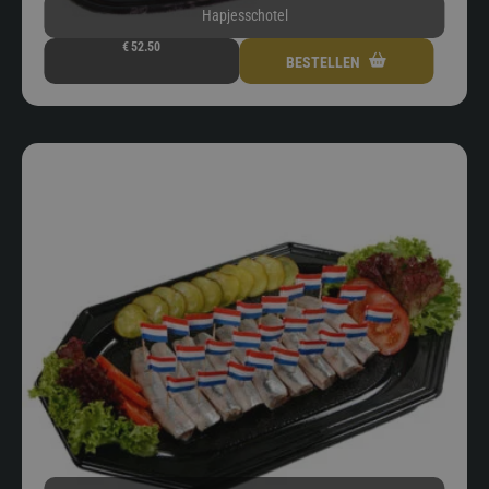
Hapjesschotel
€
52.50
BESTELLEN
Dit