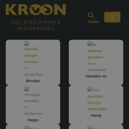
Ga
naar
de
inhoud
ZOEKEN
Gebakken vis
Broodjes
Haring
Hapjes