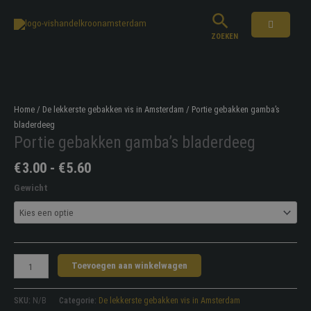
Ga
naar
ZOEKEN
de
inhoud
Home
/
De lekkerste gebakken vis in Amsterdam
/ Portie gebakken gamba’s
bladerdeeg
Portie gebakken gamba’s bladerdeeg
Prijsklasse:
€
3.00
-
€
5.60
€3.00
Gewicht
tot
€5.60
Portie
Toevoegen aan winkelwagen
gebakken
gamba's
SKU:
N/B
Categorie:
De lekkerste gebakken vis in Amsterdam
bladerdeeg