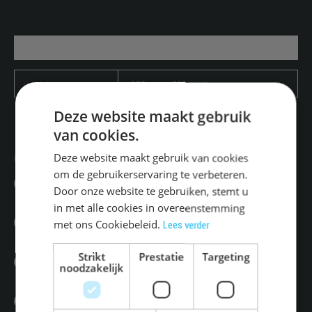
aantal
Aanvullende informatie
Gewicht
100 gram, 200 gram
Deze website maakt gebruik
van cookies.
3 Viskoekjes
€
4.95
Gerelateerde producten
Deze website maakt gebruik van cookies
BESTELLEN
om de gebruikerservaring te verbeteren.
Viskoekje
Door onze website te gebruiken, stemt u
€
1.75
BESTELLEN
in met alle cookies in overeenstemming
Gebakken forel
met ons Cookiebeleid.
Lees verder
€
4.50
BESTELLEN
Dit
Gebakken pangafilet
Strikt
Prestatie
Targeting
product
noodzakelijk
Prijsklasse:
€
2.50
-
€
5.00
heeft
Opties selecteren
€2.50
meerdere
tot
variaties.
€5.00