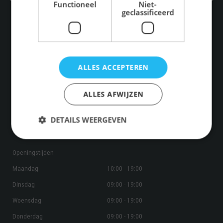
Functioneel
Niet-
geclassificeerd
Adresgegevens
Volendammer Vishandel Kroon
ALLES ACCEPTEREN
Gelderlandplein 36
1082 LB Amsterdam
ALLES AFWIJZEN
020 - 642 76 51
DETAILS WEERGEVEN
Privacybeleid
Openingstijden
Maandag
10:00 - 19:00
Dinsdag
09:00 - 19:00
Woensdag
09:00 - 19:00
Donderdag
09:00 - 19:00