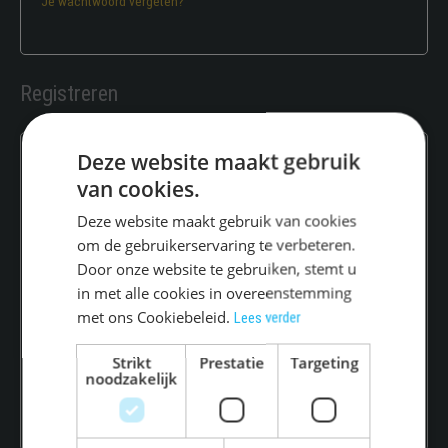
Je wachtwoord vergeten?
Registreren
Deze website maakt gebruik
Vereist
E-mailadres
*
van cookies.
Deze website maakt gebruik van cookies
Er wordt een link om een nieuw wachtwoord in te stellen naar je e-
om de gebruikerservaring te verbeteren.
mailadres verzonden.
Door onze website te gebruiken, stemt u
in met alle cookies in overeenstemming
Je persoonlijke gegevens worden gebruikt om je ervaring op deze
met ons Cookiebeleid.
Lees verder
site te ondersteunen, om toegang tot je account te beheren en
voor andere doeleinden zoals omschreven in onze
privacybeleid
.
Strikt
Prestatie
Targeting
noodzakelijk
Registreren